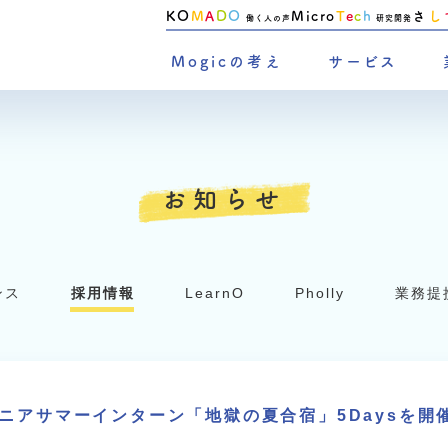
KO
M
A
D
O
Micro
T
e
c
h
さ
し
働く人の声
研究開発
Mogicの考え
サービス
お知らせ
ンス
採用情報
LearnO
Pholly
業務提
ニアサマーインターン「地獄の夏合宿」5Daysを開