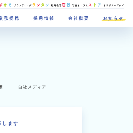
す
せ
そ
ラ
ン
タ
ン
百
景
ス
ト
ア
ブランディング
社内教育
写真とコラム
オリジナルグッズ
業務提携
採用情報
会社概要
お知らせ
携
自社メディア
催します