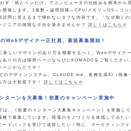
使わず「紙とペンだけ」でコンピュータの仕組みを根本から
を開催します。2進数→論理回路→CPU/メモリ→OS→コ
頭試問に答えるまで帰れないタフな内容です。「なぜ動くの
ンジニアの強固な土台を築きませんか？
詳しくはこちら
代のWebデザイナー正社員、新規募集開始！
代に新しいデザインのあり方を模索するべく、Webデザイナ
おありの方は採用ページならびにKOMADOをご覧ください。
ページからどうぞ！
amでのデザインシステム、CLAUDE.md、各種生成AI（
る方は大歓迎です！
詳しくはこちら
ンターンを大募集！初夏のキャンペーン実施中
icでは、《初夏のインターン大募集キャンペーン》を実施し
職種で募集しています。現場のモノづくりを体感してみたい
ィードバックを受けて成長したい！特に、マーケティングイ