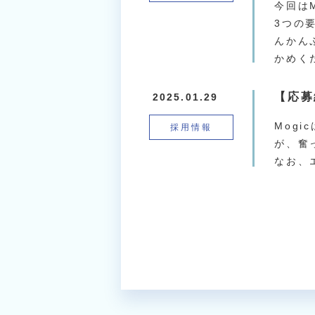
今回は
3つの
んかん
かめく
【応募
2025.01.29
Mog
採用情報
が、奮
なお、