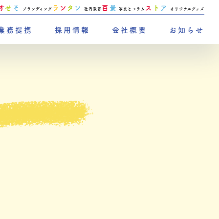
す
せ
そ
ラ
ン
タ
ン
百
景
ス
ト
ア
ブランディング
社内教育
写真とコラム
オリジナルグッズ
業務提携
採用情報
会社概要
お知らせ