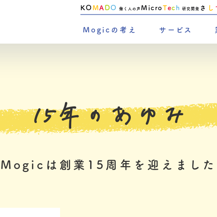
KO
M
A
D
O
Micro
T
e
c
h
さ
し
働く人の声
研究開発
Mogicの考え
サービス
15年のあゆみ
Mogicは創業15周年を迎えました