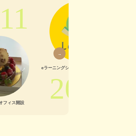
11
→
eラーニングシステム「LearnO」が誕生
2012
オフィス開設
ニ