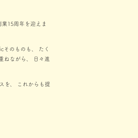
に創業15周年を迎えま
cそのものも、 たく
重ねながら、 日々進
スを、 これからも提