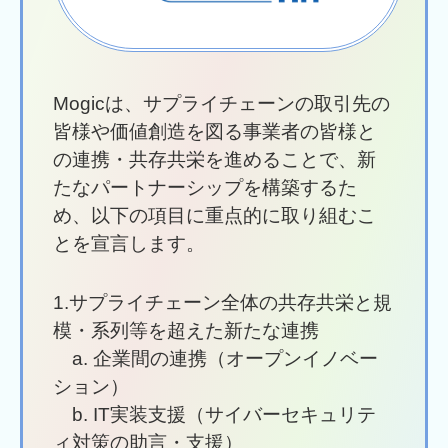
Mogicは、サプライチェーンの取引先の
皆様や価値創造を図る事業者の皆様と
の連携・共存共栄を進めることで、新
たなパートナーシップを構築するた
め、以下の項⽬に重点的に取り組むこ
とを宣⾔します。
1.サプライチェーン全体の共存共栄と規
模・系列等を超えた新たな連携
a. 企業間の連携（オープンイノベー
ション）
b. IT実装⽀援（サイバーセキュリテ
ィ対策の助⾔・⽀援）