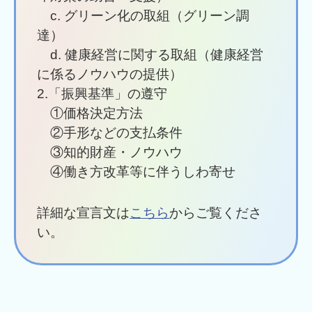
c. グリーン化の取組（グリーン調
達）
d. 健康経営に関する取組（健康経営
に係るノウハウの提供）
2.「振興基準」の遵守
①価格決定⽅法
②⼿形などの⽀払条件
③知的財産・ノウハウ
④働き⽅改⾰等に伴うしわ寄せ
詳細な宣⾔⽂は
こちら
からご覧くださ
い。