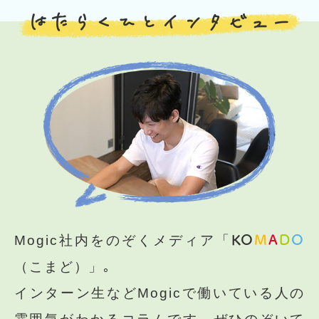
はたらくひとインタビュー
Mogic社内をのぞくメディア「
KO
M
A
D
O
（こまど）」｡
インターン生などMogicで働いている人の