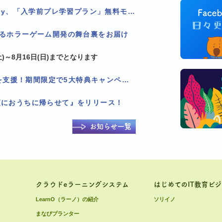
看護学校2校限定！Pholly、「入学前プレ学習プラン」無料モニター追加募集！
作るホラーゲーム開発の舞台裏をお届け
)～8月16日(日)までとなります
Pholly、LMS乗り換えを支援！期間限定で5大特典キャンペーンを実施！
夜におうちに帰らせて』をリリース！
お知らせ一覧
クラウドeラーニングシステム
はじめてのIT教育ビ
LearnO（ラーノ）の紹介
ソリイノ
まなびプランター