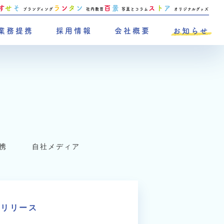
す
せ
そ
ラ
ン
タ
ン
百
景
ス
ト
ア
ブランディング
社内教育
写真とコラム
オリジナルグッズ
業務提携
採用情報
会社概要
お知らせ
携
自社メディア
をリリース