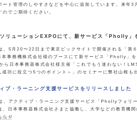
ポート管理のしやすさなどを中心に追加しています。来年3
すのでご期待ください。
TソリューションEXPOにて、新サービス「Pholly
icは、5月20〜22日まで東京ビックサイトで開催される「第
日本事務機株式会社様のブースにて新サービス「Pholly」
時から日本事務器株式会社様主催「これでもう迷わない！LM
導入成功に役立つ5つのポイント～」のセミナーに弊社山根も
ィブ・ラーニング支援サービスをリリースしました
icは、アクティブ・ラーニング支援サービス「Phollyフォ
は、日本事務器株式会社さまと協働し、大学などの教育機
ちら