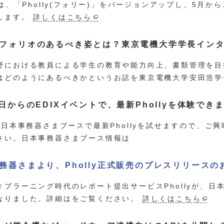
cは、「Pholly(フォリー)」をバージョンアップし、5月か
します。
詳しくはこちら
フォリオのあるべき姿とは？東京電機大学学長イン
野における教員による学生の教育や能力向上、書類管理を目
はどのようにあるべきかというお話を東京電機大学安田浩学
7日からのEDIXイベントで、最新Phollyを体験でき
Xの日本事務器さまブースで最新Phollyを試せますので、
さい。日本事務器さまブース情報は
務器さまより、Pholly正式販売のプレスリリースの
ィブラーニング時代のレポート提出サービスPhollyが、
なりました。詳細はをご覧ください。
詳しくはこちら