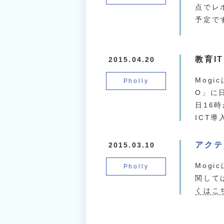
点でレ
予定で
教育I
2015.04.20
Mog
Pholly
O」に
日16
ICT
アクテ
2015.03.10
Mog
Pholly
関して
くはこ