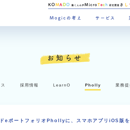
KO
M
A
D
O
Micro
T
e
c
h
さ
し
働く人の声
研究開発
Mogicの考え
サービス
お知らせ
ンス
採用情報
LearnO
Pholly
業務提
ドeポートフォリオPhollyに、スマホアプリiOS版