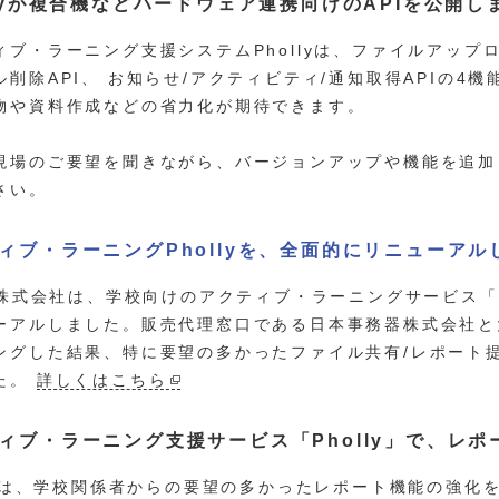
llyが複合機などハードウェア連携向けのAPIを公開し
ィブ・ラーニング支援システムPhollyは、ファイルアップロー
ル削除API、 お知らせ/アクティビティ/通知取得APIの4機
物や資料作成などの省力化が期待できます。
現場のご要望を聞きながら、バージョンアップや機能を追加
さい。
ィブ・ラーニングPhollyを、全面的にリニューアル
ic株式会社は、学校向けのアクティブ・ラーニングサービス「Ph
ーアルしました。販売代理窓口である日本事務器株式会社と
ングした結果、特に要望の多かったファイル共有/レポート
た。
詳しくはこちら
ィブ・ラーニング支援サービス「Pholly」で、レ
llyは、学校関係者からの要望の多かったレポート機能の強化