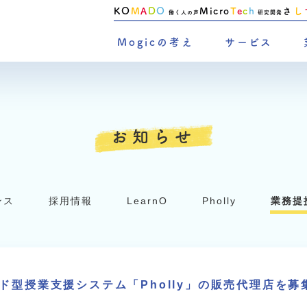
KO
M
A
D
O
Micro
T
e
c
h
さ
し
働く人の声
研究開発
Mogicの考え
サービス
お知らせ
ンス
採用情報
LearnO
Pholly
業務提
ド型授業支援システム「Pholly」の販売代理店を募