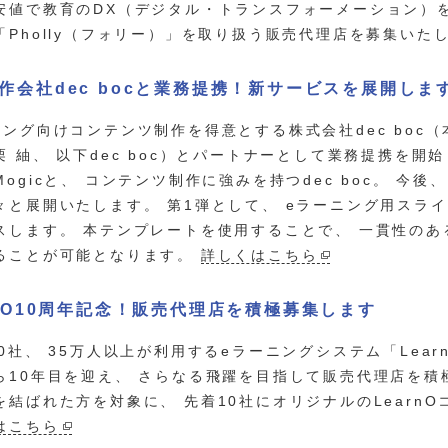
安値で教育のDX（デジタル・トランスフォーメーション）
「Pholly（フォリー）」を取り扱う販売代理店を募集いた
作会社dec bocと業務提携！新サービスを展開しま
ニング向けコンテンツ制作を得意とする株式会社dec boc
栗 紬、 以下dec boc）とパートナーとして業務提携を
Mogicと、 コンテンツ制作に強みを持つdec boc。 今
々と展開いたします。 第1弾として、 eラーニング用スラ
スします。 本テンプレートを使用することで、 一貫性の
ることが可能となります。
詳しくはこちら
rnO10周年記念！販売代理店を積極募集します
00社、 35万人以上が利用するeラーニングシステム「Lea
ら10年目を迎え、 さらなる飛躍を目指して販売代理店を積
を結ばれた方を対象に、 先着10社にオリジナルのLearn
はこちら