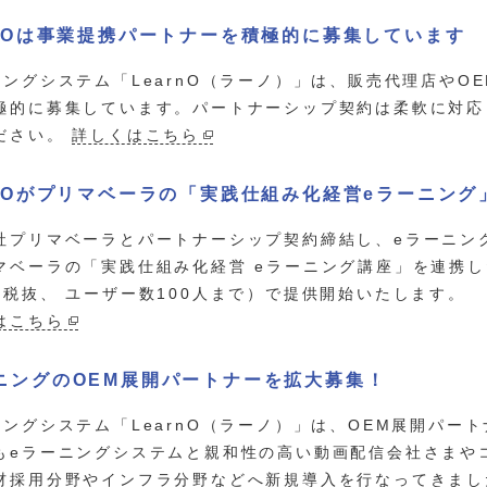
rnOは事業提携パートナーを積極的に募集しています
ニングシステム「LearnO（ラーノ）」は、販売代理店やO
極的に募集しています。パートナーシップ契約は柔軟に対応
ださい。
詳しくはこちら
rnOがプリマベーラの「実践仕組み化経営eラーニン
社プリマベーラとパートナーシップ契約締結し、eラーニングシ
マベーラの「実践仕組み化経営 eラーニング講座」を連携した
（税抜、 ユーザー数100人まで）で提供開始いたします。
はこちら
ニングのOEM展開パートナーを拡大募集！
ニングシステム「LearnO（ラーノ）」は、OEM展開パー
もeラーニングシステムと親和性の高い動画配信会社さまや
材採用分野やインフラ分野などへ新規導入を行なってきました