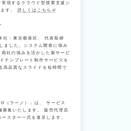
を実現するクラウド型授業支援シ
します。
詳しくはこちら
す
（本社：東京都港区、 代表取締
開始しました。システム開発に強み
後、 両社の強みを活かした新サービ
イドテンプレート制作サービスを
ある高品質なスライドを短時間で
rnO（ラーノ）」は、 サービス
極募集いたします。 販売代理店
Oコースター一式を進呈します。