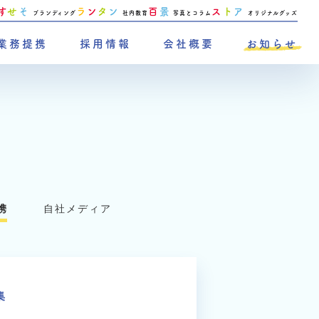
す
せ
そ
ラ
ン
タ
ン
百
景
ス
ト
ア
ブランディング
社内教育
写真とコラム
オリジナルグッズ
業務提携
採用情報
会社概要
お知らせ
携
自社メディア
集