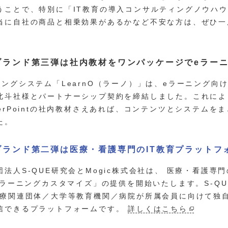
うことで、特別に「IT教育の導入コンサルティングノウハ
当に自社の商品と相乗効果があるかなど不安な方は、ぜひ
ブランド第三弾は社内教材をワンパッケージでeラー
ニングシステム「LearnO（ラーノ）」は、eラーニング向
北斗社様とパートナーシップ契約を締結しました。これにより
werPointの社内教材さえあれば、コンテンツとシステム
た。
ブランド第二弾は医療・看護専門のIT教育プラットフ
団法人S-QUE研究会とMogic株式会社は、 医療・看護専門
 eラーニングカスタマイズ」の提供を開始いたします。S-QU
医療関連団体／大学等教育機関／病院が所属会員に向けて独
信できるプラットフォームです。
詳しくはこちら