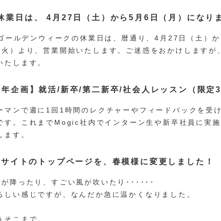
休業日は、 4月27日（土）から5月6日（月）になり
icゴールデンウィークの休業日は、暦通り、4月27日（土）
（火）より、営業開始いたします。ご迷惑をおかけしますが
いたします。
周年企画】就活/新卒/第二新卒/社会人レッスン（限定
ーマンで週に1回1時間のレクチャーやフィードバックを受
です。これまでMogic社内でインターン生や新卒社員に実
します。
icサイトのトップページを、春模様に変更しました！
雨が降ったり、すごい風が吹いたり･･････
るしい感じですが、なんだか急に温かくなりました。
うそこまで。