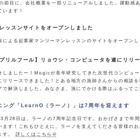
年の節目に、会社概要を一部リニューアルしました。躍動感
ています！
レッスンサイトをオープンしました
根による起業家マンツーマンレッスンのサイトをオープンし
プリルフール】リョウシ・コンピュータを遂にリリ
せしましたー！Mogicが長年研究してきた次世代コンピュ
にリリースできました！とある地方の漁師さんからの相談をM
アで解決しました。みなさま、漁にでかける際はふるってご
ニング「LearnO（ラーノ）」は7周年を迎えます
9年3月28日は、ラーノの7周年記念日です。おかげさまで年
います！これもひとえに、ラーノを支えてくださる皆様のお
ます。
詳しくはこちら