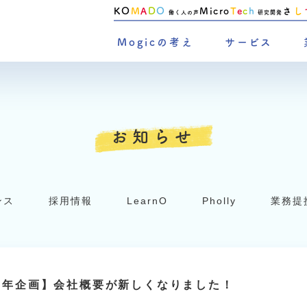
KO
M
A
D
O
Micro
T
e
c
h
さ
し
働く人の声
研究開発
Mogicの考え
サービス
お知らせ
ンス
採用情報
LearnO
Pholly
業務提
周年企画】会社概要が新しくなりました！