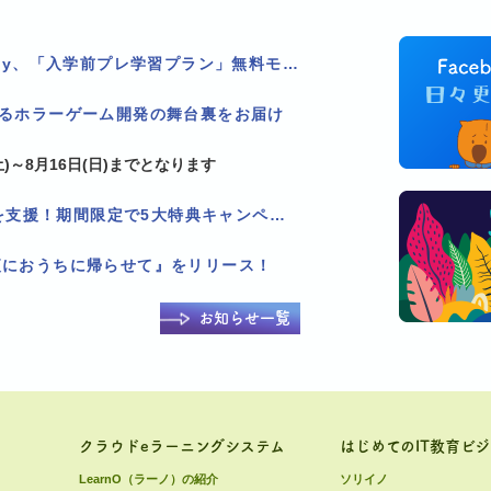
看護学校2校限定！Pholly、「入学前プレ学習プラン」無料モニター追加募集！
作るホラーゲーム開発の舞台裏をお届け
)～8月16日(日)までとなります
Pholly、LMS乗り換えを支援！期間限定で5大特典キャンペーンを実施！
夜におうちに帰らせて』をリリース！
お知らせ一覧
クラウドeラーニングシステム
はじめてのIT教育ビ
LearnO（ラーノ）の紹介
ソリイノ