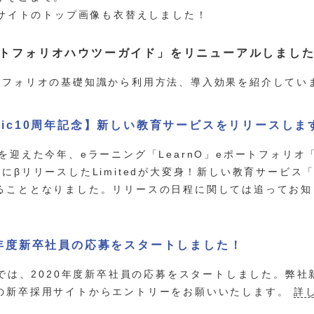
icサイトのトップ画像も衣替えしました！
トフォリオハウツーガイド」をリニューアルしまし
トフォリオの基礎知識から利用方法、導入効果を紹介してい
gic10周年記念】新しい教育サービスをリリースしま
を迎えた今年、eラーニング「LearnO」eポートフォリオ「P
前にβリリースしたLimitedが大変身！新しい教育サービス
ることとなりました。リリースの日程に関しては追ってお
0年度新卒社員の応募をスタートしました！
icでは、2020年度新卒社員の応募をスタートしました。弊
の新卒採用サイトからエントリーをお願いいたします。
詳