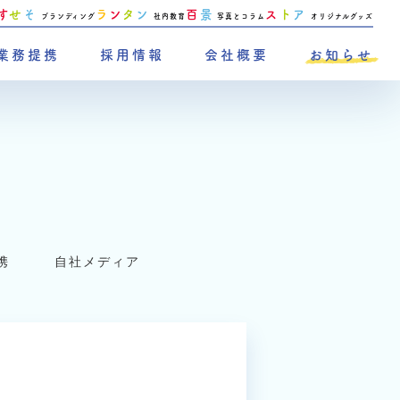
す
せ
そ
ラ
ン
タ
ン
百
景
ス
ト
ア
ブランディング
社内教育
写真とコラム
オリジナルグッズ
業務提携
採用情報
会社概要
お知らせ
携
自社メディア