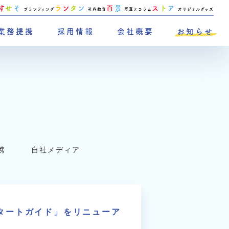
す
せ
そ
ラ
ン
タ
ン
百
景
ス
ト
ア
ブランディング
社内教育
写真とコラム
オリジナルグッズ
業務提携
採用情報
会社概要
お知らせ
携
自社メディア
スタートガイド」をリニューア