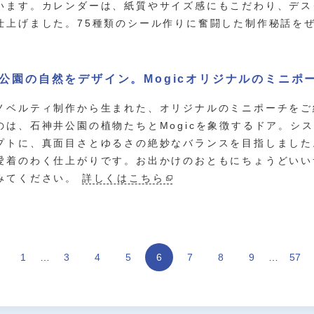
います。カレンダーは、紙質やサイズ感にもこだわり、デス
仕上げました。75種類のシール作りに奮闘した制作秘話を
公園の自然をデザイン。Mogicオリジナルのミニポ
ノベルティ制作から生まれた、オリジナルのミニポーチをご
のは、石神井公園の植物たちとMogicを象徴するドア。シ
プトに、真面目さとゆるさの絶妙なバランスを目指しました
愛着のわく仕上がりです。お出かけのおともにちょうどいい
みてください。
詳しくはこちら
1
…
3
4
5
6
7
8
9
…
57