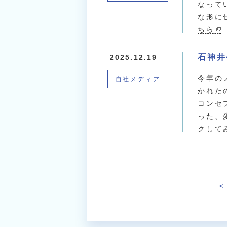
なって
な形に
ちら
石神井
2025.12.19
今年の
自社メディア
かれた
コンセ
った、
クして
<