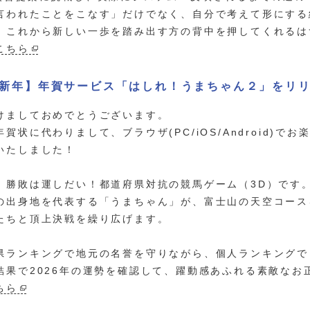
言われたことをこなす」だけでなく、自分で考えて形にする
、これから新しい一歩を踏み出す方の背中を押してくれる
こちら
新年】年賀サービス「はしれ！うまちゃん２」をリ
けましておめでとうございます。
年賀状に代わりまして、ブラウザ(PC/iOS/Android)
いたしました！
、勝敗は運しだい！都道府県対抗の競馬ゲーム（3D）です
の出身地を代表する「うまちゃん」が、富士山の天空コース
たちと頂上決戦を繰り広げます。
県ランキングで地元の名誉を守りながら、個人ランキングで
結果で2026年の運勢を確認して、躍動感あふれる素敵な
ちら