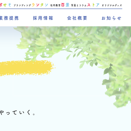
す
せ
そ
ラ
ン
タ
ン
百
景
ス
ト
ア
ブランディング
社内教育
写真とコラム
オリジナルグッズ
業務提携
採用情報
会社概要
お知らせ
やっていく。