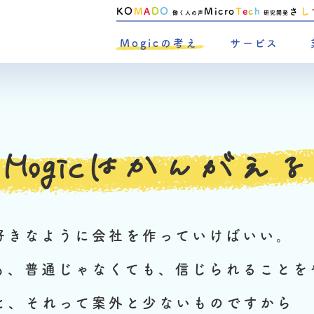
KO
M
A
D
O
Micro
T
e
c
h
さ
し
働く人の声
研究開発
Mogicの考え
サービス
Mogicはかんがえる
好きなように会社を作っていけばいい。
も、普通じゃなくても、信じられることを
と、それって案外と少ないものですから