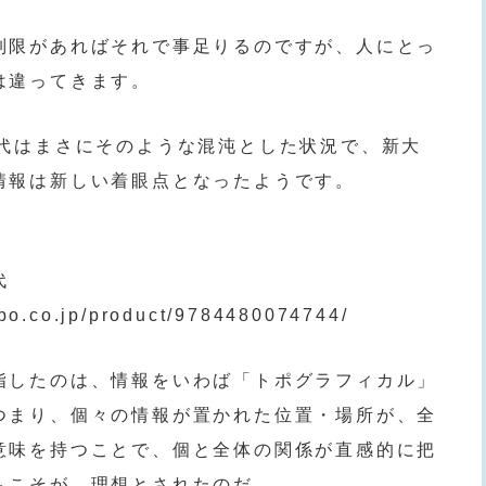
制限があればそれで事足りるのですが、人にとっ
は違ってきます。
時代はまさにそのような混沌とした状況で、新大
情報は新しい着眼点となったようです。
代
bo.co.jp/product/9784480074744/
指したのは、情報をいわば「トポグラフィカル」
つまり、個々の情報が置かれた位置・場所が、全
意味を持つことで、個と全体の関係が直感的に把
ムこそが、理想とされたのだ。