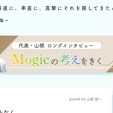
愚直に、率直に、真摯にそれを探してきた
陽一
posted by
山根 陽一
もなく