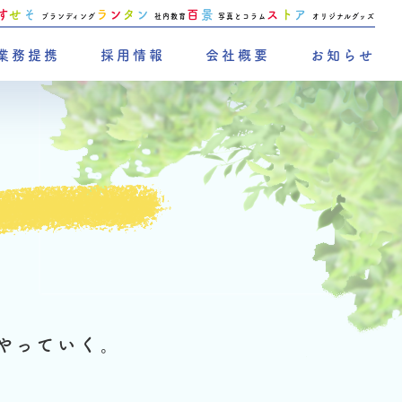
す
せ
そ
ラ
ン
タ
ン
百
景
ス
ト
ア
ブランディング
社内教育
写真とコラム
オリジナルグッズ
業務提携
採用情報
会社概要
お知らせ
やっていく。