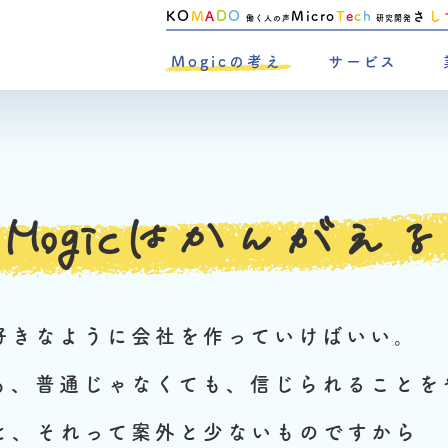
KO
M
A
D
O
Micro
T
e
c
h
さ
し
働く人の声
研究開発
Mogicの考え
サービス
Mogicはかんがえる
好きなように会社を作っていけばいい。
も、普通じゃなくても、信じられることを
と、それって案外と少ないものですから