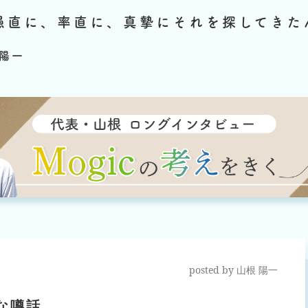
愚直に、率直に、真摯にそれを探してきた
陽一
posted by
山根 陽一
な噂話