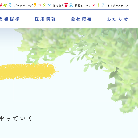
す
せ
そ
ラ
ン
タ
ン
百
景
ス
ト
ア
ブランディング
社内教育
写真とコラム
オリジナルグッズ
業務提携
採用情報
会社概要
お知らせ
やっていく。