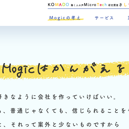
KO
M
A
D
O
Micro
T
e
c
h
さ
し
働く人の声
研究開発
Mogicの考え
サービス
Mogicはかんがえる
好きなように会社を作っていけばいい。
も、普通じゃなくても、信じられることを
と、それって案外と少ないものですから