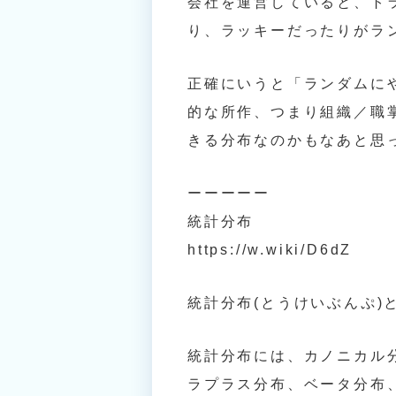
会社を運営していると、ト
り、ラッキーだったりがラ
正確にいうと「ランダムに
的な所作、つまり組織／職
きる分布なのかもなあと思
ーーーーー
統計分布
https://w.wiki/D6dZ
統計分布(とうけいぶんぷ)
統計分布には、カノニカル
ラプラス分布、ベータ分布