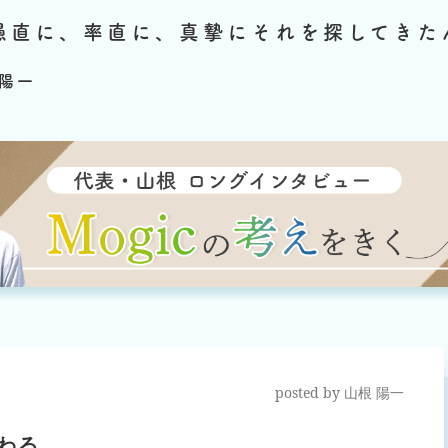
愚直に、率直に、真摯にそれを探してきた
陽一
posted by
山根 陽一
変わる