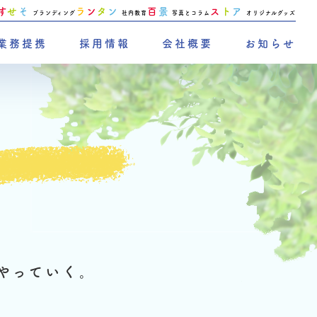
す
せ
そ
ラ
ン
タ
ン
百
景
ス
ト
ア
ブランディング
社内教育
写真とコラム
オリジナルグッズ
業務提携
採用情報
会社概要
お知らせ
やっていく。