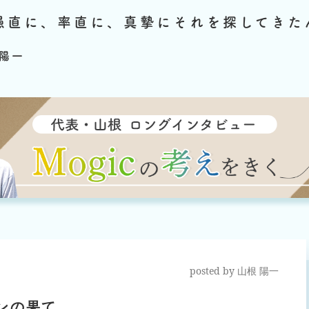
愚直に、率直に、真摯にそれを探してきた
陽一
posted by
山根 陽一
ンの果て