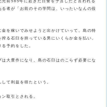
紀元前585年に起きた日食を予言したと言われる
ある者が「お前のその学問は、いったいなんの役
に金を稼いでみせようと出かけていって、島の特
を搾る石臼を持っている男にいくらか金を払い、
りる予約をした。
ブは大豊作になり、島の石臼はのこらず必要にな
しして利益を得たという。
ョン取引とされる。