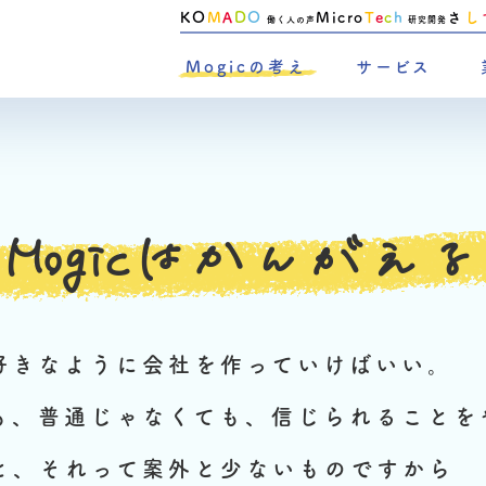
KO
M
A
D
O
Micro
T
e
c
h
さ
し
働く人の声
研究開発
Mogicの考え
サービス
Mogicはかんがえる
好きなように会社を作っていけばいい。
も、普通じゃなくても、信じられることを
と、それって案外と少ないものですから