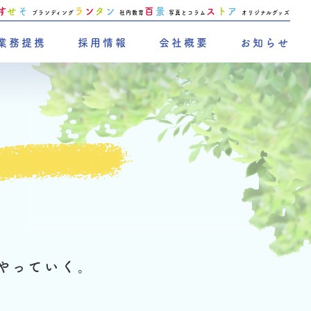
す
せ
そ
ラ
ン
タ
ン
百
景
ス
ト
ア
ブランディング
社内教育
写真とコラム
オリジナルグッズ
業務提携
採用情報
会社概要
お知らせ
やっていく。