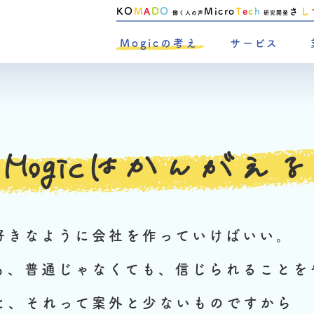
KO
M
A
D
O
Micro
T
e
c
h
さ
し
働く人の声
研究開発
Mogicの考え
サービス
Mogicはかんがえる
好きなように会社を作っていけばいい。
も、普通じゃなくても、信じられることを
と、それって案外と少ないものですから